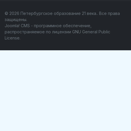
© 2026 Петербургское образование 21 века.. Все права
защищены.
Joomla! CMS
- программное обеспечение,
распространяемое по лицензии
GNU General Public
License
.