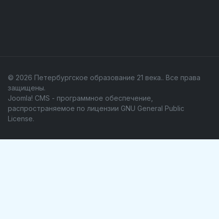
© 2026 Петербургское образование 21 века.. Все права
защищены.
Joomla! CMS
- программное обеспечение,
распространяемое по лицензии
GNU General Public
License
.