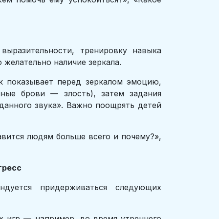
выразительности, тренировку навыка
 желательно наличие зеркала.
к показывает перед зеркалом эмоцию,
ные брови — злость), затем задания
иданного звука». Важно поощрять детей
авится людям больше всего и почему?»,
гресс
ндуется придерживаться следующих
х игр — например, во время утреннего