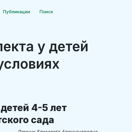
Публикации
Поиск
екта у детей
 условиях
детей 4-5 лет
тского сада
Демчук Елизавета Александровна