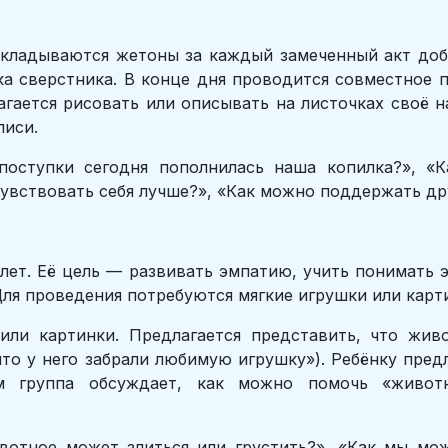
складываются жетоны за каждый замеченный акт до
а сверстника. В конце дня проводится совместное 
гается рисовать или описывать на листочках своё на
писи.
оступки сегодня пополнилась наша копилка?», «К
увствовать себя лучше?», «Как можно поддержать дру
 лет. Её цель — развивать эмпатию, учить понимать 
Для проведения потребуются мягкие игрушки или кар
ли картинки. Предлагается представить, что жив
что у него забрали любимую игрушку»). Ребёнку пред
м группа обсуждает, как можно помочь «живот
отное может злиться или грустить?», «Как мы мож