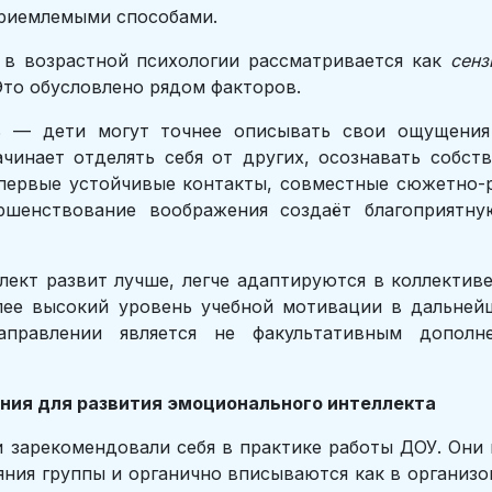
риемлемыми способами.
) в возрастной психологии рассматривается как
сенз
Это обусловлено рядом факторов.
чь — дети могут точнее описывать свои ощущения 
чинает отделять себя от других, осознавать собст
первые устойчивые контакты, совместные сюжетно-
ршенствование воображения создаёт благоприятну
ект развит лучше, легче адаптируются в коллектив
лее высокий уровень учебной мотивации в дальнейш
аправлении является не факультативным дополн
ения для развития эмоционального интеллекта
 зарекомендовали себя в практике работы ДОУ. Они 
яния группы и органично вписываются как в организ