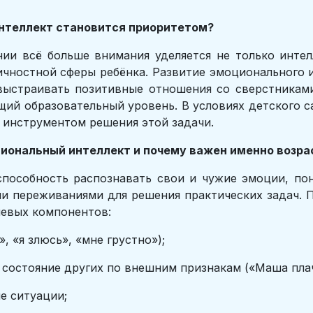
нтеллект становится приоритетом?
и всё больше внимания уделяется не только интел
ностной сферы ребёнка. Развитие эмоционального и
выстраивать позитивные отношения со сверстниками
ий образовательный уровень. В условиях детского 
 инструментом решения этой задачи.
циональный интеллект и почему важен именно возрас
способность распознавать свои и чужие эмоции, по
ми переживаниями для решения практических задач. 
чевых компонентов:
, «я злюсь», «мне грустно»);
 состояние других по внешним признакам («Маша плач
е ситуации;