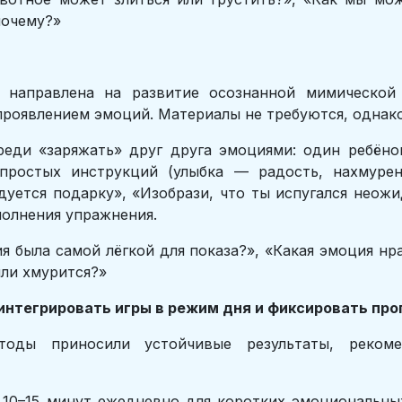
почему?»
 направлена на развитие осознанной мимической 
роявлением эмоций. Материалы не требуются, однако
реди «заряжать» друг друга эмоциями: один ребёно
 простых инструкций (улыбка — радость, нахмурен
дуется подарку», «Изобрази, что ты испугался неож
олнения упражнения.
я была самой лёгкой для показа?», «Какая эмоция нр
или хмурится?»
интегрировать игры в режим дня и фиксировать про
тоды приносили устойчивые результаты, рекоме
10–15 минут ежедневно для коротких эмоциональны