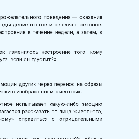
брожелательного поведения — оказание
подведение итогов и пересчёт жетонов.
строение в течение недели, а затем, в
ак изменилось настроение того, кому
га, если он грустит?»
эмоции других через перенос на образы
тинки с изображением животных.
отное испытывает какую-либо эмоцию
лагается рассказать от лица животного,
ному» справиться с отрицательными
ем помочь ему успокоиться?», «Какое