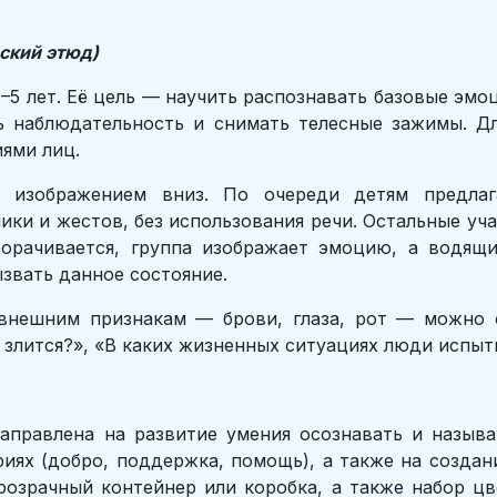
ский этюд)
–5 лет. Её цель — научить распознавать базовые эмоци
ь наблюдательность и снимать телесные зажимы. Д
ями лиц.
 изображением вниз. По очереди детям предлага
и и жестов, без использования речи. Остальные уча
орачивается, группа изображает эмоцию, а водящи
звать данное состояние.
нешним признакам — брови, глаза, рот — можно о
н злится?», «В каких жизненных ситуациях люди испы
направлена на развитие умения осознавать и назыв
иях (добро, поддержка, помощь), а также на созда
розрачный контейнер или коробка, а также набор ц