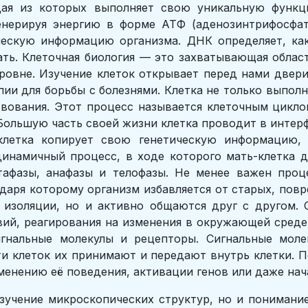
ждая из которых выполняет свою уникальную функц
генерируя энергию в форме АТФ (аденозинтрифосфа
ческую информацию организма. ДНК определяет, как
ать. Клеточная биология — это захватывающая област
ровне. Изучение клеток открывает перед нами двер
пии для борьбы с болезнями. Клетка не только выпол
вования. Этот процесс называется клеточным цикло
Большую часть своей жизни клетка проводит в интерф
клетка копирует свою генетическую информацию, 
инамичный процесс, в ходе которого мать-клетка д
етафазы, анафазы и телофазы. Не менее важен проц
одаря которому организм избавляется от старых, пов
 изоляции, но и активно общаются друг с другом. 
вий, реагирования на изменения в окружающей среде
гнальные молекулы и рецепторы. Сигнальные моле
и клеток их принимают и передают внутрь клетки. По
менению её поведения, активации генов или даже нач
изучение микроскопических структур, но и понимани