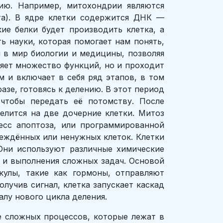
ию. Например, митохондрии являются
та). В ядре клетки содержится ДНК —
ие белки будет производить клетка, а
ь науки, которая помогает нам понять,
и в мир биологии и медицины, позволяя
няет множество функций, но и проходит
м и включает в себя ряд этапов, в том
азе, готовясь к делению. В этот период
чтобы передать её потомству. После
елится на две дочерние клетки. Митоз
есс апоптоза, или программированной
реждённых или ненужных клеток. Клетки
Они используют различные химические
 и выполнения сложных задач. Основой
кулы, такие как гормоны, отправляют
лучив сигнал, клетка запускает каскад
алу нового цикла деления.
е сложных процессов, которые лежат в