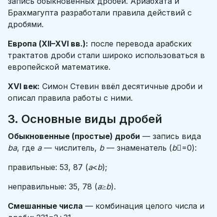
запись обыкновенных дробей. Ариабхата и
Брахмагупта разработали правила действий с
дробями.
Европа (XII–XVI вв.):
после перевода арабских
трактатов дроби стали широко использоваться в
европейской математике.
XVI век:
Симон Стевин ввёл десятичные дроби и
описал правила работы с ними.
3. Основные виды дробей
Обыкновенные (простые) дроби
— запись вида
ba
​, где
a
— числитель,
b
— знаменатель (
b
=0):
правильные: 53​, 87​ (
a
<
b
);
неправильные: 35​, 78​ (
a
≥
b
).
Смешанные числа
— комбинация целого числа и