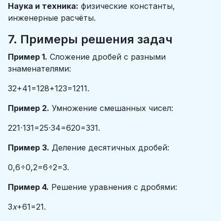
Наука и техника:
физические константы,
инженерные расчёты.
7. Примеры решения задач
Пример 1.
Сложение дробей с разными
знаменателями:
32​+41​=128​+123​=1211​.
Пример 2.
Умножение смешанных чисел:
221​⋅131​=25​⋅34​=620​=331​.
Пример 3.
Деление десятичных дробей:
0,6÷0,2=6÷2=3.
Пример 4.
Решение уравнения с дробями:
3
x
​+61​=21​.