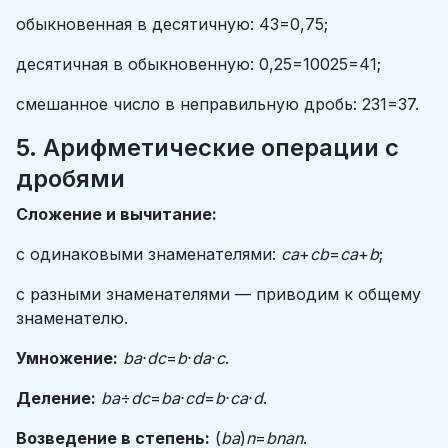
обыкновенная в десятичную: 43​=0,75;
десятичная в обыкновенную: 0,25=10025​=41​;
смешанное число в неправильную дробь: 231​=37​.
5. Арифметические операции с
дробями
Сложение и вычитание:
с одинаковыми знаменателями:
ca
​+
cb
​=
ca
+
b
​;
с разными знаменателями — приводим к общему
знаменателю.
Умножение:
ba
​⋅
dc
​=
b
⋅
da
⋅
c
​.
Деление:
ba
​÷
dc
​=
ba
​⋅
cd
​=
b
⋅
ca
⋅
d
​.
Возведение в степень:
(
ba
​)
n
=
bnan
​.