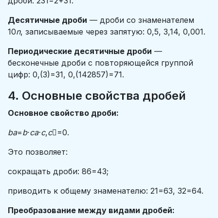
дроби: 231​=2+31​.
Десятичные дроби
— дроби со знаменателем
10
n
, записываемые через запятую: 0,5, 3,14, 0,001.
Периодические десятичные дроби
—
бесконечные дроби с повторяющейся группой
цифр: 0,(3)=31​, 0,(142857)=71​.
4. Основные свойства дробей
Основное свойство дроби:
ba
​=
b
⋅
ca
⋅
c
​,
c
=0.
Это позволяет:
сокращать дроби: 86​=43​;
приводить к общему знаменателю: 21​=63​, 32​=64​.
Преобразование между видами дробей: