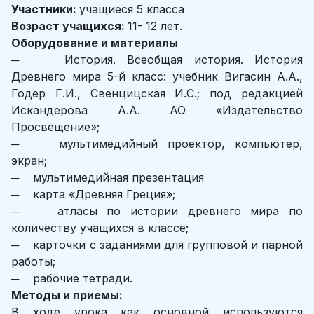
Участники:
учащиеся 5 класса
Возраст учащихся:
11- 12 лет.
Оборудование и материалы
─ История. Всеобщая история. История
Древнего мира 5-й класс: учебник Вигасин А.А.,
Годер Г.И., Свенцицская И.С.; под редакцией
Искандерова А.А. АО «Издательство
Просвещение»;
─ мультимедийный проектор, компьютер,
экран;
─ мультимедийная презентация
─ карта «Древняя Греция»;
─ атласы по истории древнего мира по
количеству учащихся в классе;
─ карточки с заданиями для групповой и парной
работы;
─ рабочие тетради.
Методы и приемы:
В ходе урока как основной используются