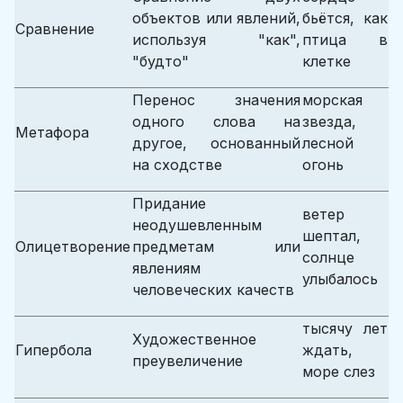
объектов или явлений,
бьётся, как
Сравнение
используя "как",
птица в
"будто"
клетке
Перенос значения
морская
одного слова на
звезда,
Метафора
другое, основанный
лесной
на сходстве
огонь
Придание
ветер
неодушевленным
шептал,
Олицетворение
предметам или
солнце
явлениям
улыбалось
человеческих качеств
тысячу лет
Художественное
Гипербола
ждать,
преувеличение
море слез