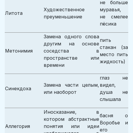
не больше
Художественное
муравья,
Литота
преуменьшение
не смелее
пёсика
Замена одного слова
пить
другим на основе
стакан (за
Метонимия
соседства в
место пить
пространстве или
жидкость)
времени
глаз не
Замена части целым,
видел,
Синекдоха
или наоборот
душа не
слышала
Иносказание, в
басня о
котором абстрактные
Воробье и
Аллегория
понятия или идеи
его