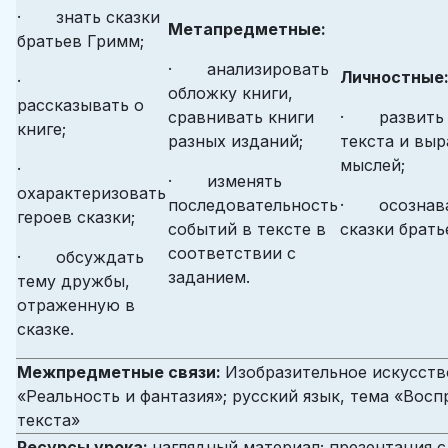
· знать сказки
Метапредметные:
братьев Гримм;
· анализировать
Личностные
·
обложку книги,
рассказывать о
сравнивать книги
· развить 
книге;
разных изданий;
текста и вы
мыслей;
·
· изменять
охарактеризовать
последовательность
· осознават
героев сказки;
событий в тексте в
сказки брать
соответствии с
· обсуждать
заданием.
тему дружбы,
отраженную в
сказке.
Межпредметные связи:
Изобразительное искусств
«Реальность и фантазия»; русский язык, тема «Вос
текста»
Ресурсы урока:
наглядный материал; презентация 