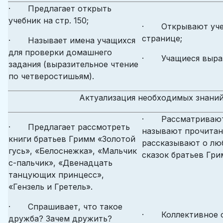
· Предлагает открыть
учебник на стр. 150;
· Открывают учеб
странице;
· Называет имена учащихся
для проверки домашнего
· Учащиеся выраз
задания (выразительное чтение
по четверостишьям).
Актуализация необходимых знани
· Рассматривают 
· Предлагает рассмотреть
называют прочитан
книги братьев Гримм «Золотой
рассказывают о лю
гусь», «Белоснежка», «Мальчик
сказок братьев Гри
с-пальчик», «Двенадцать
танцующих принцесс»,
«Гензель и Гретель».
· Спрашивает, что такое
· Коллективное о
дружба? Зачем дружить?