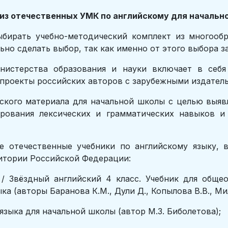
ализ отечественных УМК по английскому для начальн
бирать учебно-методический комплект из многообр
но сделать выбор, так как именно от этого выбора з
нистерства образования и науки включает в себя 
 проекты российских авторов с зарубежными издател
ского материала для начальной школы с целью выяв
рования лексических и грамматических навыков и
 отечественные учебники по английскому языку, в
итории Российской Федерации:
 1,2» / Звёздный английский 4 класс. Учебник для об
а (авторы Баранова К.М., Дули Д., Копылова В.В., Мил
о языка для начальной школы (автор М.З. Биболетова);