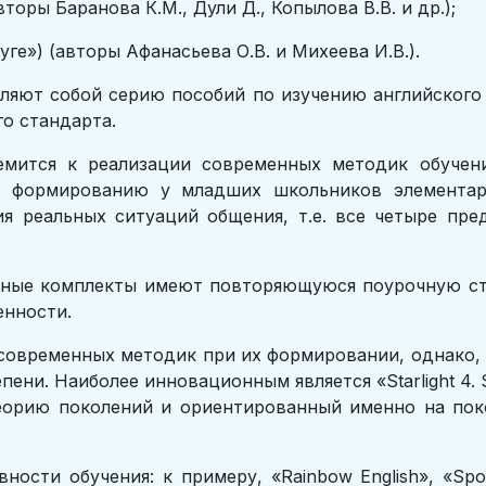
вторы Баранова К.М., Дули Д., Копылова В.В. и др.);
уге») (авторы Афанасьева О.В. и Михеева И.В.).
яют собой серию пособий по изучению английского 
о стандарта.
мится к реализации современных методик обучени
к формированию у младших школьников элемента
я реальных ситуаций общения, т.е. все четыре пр
нные комплекты имеют повторяющуюся поурочную стр
енности.
овременных методик при их формировании, однако, 
пени. Наиболее инновационным является «Starlight 4. S
теорию поколений и ориентированный именно на пок
ности обучения: к примеру, «Rainbow English», «Spot