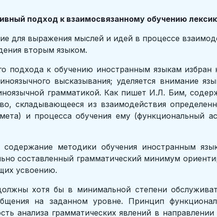
тивный подход к взаимосвязанному обучению лекси
ие для выражения мыслей и идей в процессе взаимод
адения вторым языком.
го подхода к обучению иностранным языкам избран
иноязычного высказывания; уделяется внимание яз
иноязычной грамматикой. Как пишет И.Л. Бим, содер
тво, складывающееся из взаимодействия определенн
мета) и процесса обучения ему (функциональный ас
х содержание методики обучения иностранным язык
льно составленный грамматический минимум ориентир
щих усвоению.
должны хотя бы в минимальной степени обслужива
бщения на заданном уровне. Принцип функционал
сть анализа грамматических явлений в направлении