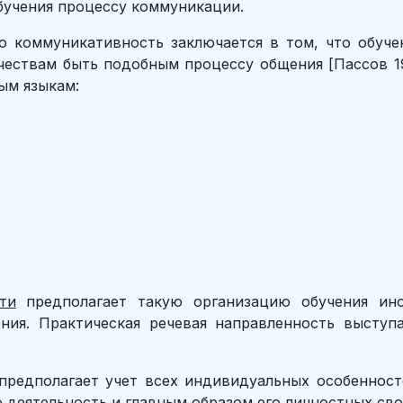
бучения процессу коммуникации.
то коммуникативность заключается в том, что обуч
чествам быть подобным процессу общения [Пассов 
ым языкам:
ти
предполагает такую организацию обучения ино
ия. Практическая речевая направленность выступ
редполагает учет всех индивидуальных особенносте
 деятельность и главным образом его личностных сво