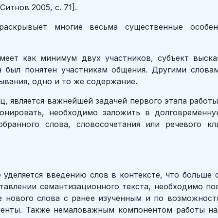
итнов 2005, с. 71].
аскрывыет многие весьма существенные особен
имеет как минимум двух участников, субъект выска
н был понятен участникам общения. Другими слова
ывания, одно и то же содержание.
ц, является важнейшей задачей первого этапа работы
онировать, необходимо заложить в долговременну
тобранного слова, словосочетания или речевого к
 уделяется введению слов в контексте, что больше
ставлении семантизационного текста, необходимо по
е нового слова с ранее изученным и по возможнос
менты. Также немаловажным компонентом работы на