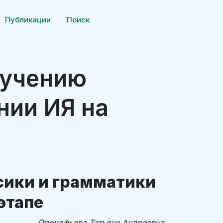
Публикации
Поиск
бучению
нии ИЯ на
сики и грамматики
этапе
Прокофьева Татьяна Андреевна