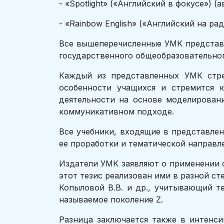
- «Spotlight» («Английский в фокусе») (а
- «Rainbow English» («Английский на рад
Все вышеперечисленные УМК представл
государственного общеобразовательног
Каждый из представленных УМК стре
особенности учащихся и стремится 
деятельности на основе моделировани
коммуникативном подходе.
Все учебники, входящие в представле
ее проработки и тематической направл
Издатели УМК заявляют о применении с
этот тезис реализован ими в разной сте
Копыловой В.В. и др., учитывающий 
называемое поколение Z.
Разница заключается также в интенсив