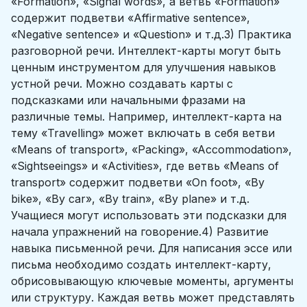
«Formation», «Signal words», а ветвь «Formation»
содержит подветви «Affirmative sentence»,
«Negative sentence» и «Question» и т.д.3) Практика
разговорной речи. Интеллект-карты могут быть
ценным инструментом для улучшения навыков
устной речи. Можно создавать карты с
подсказками или начальными фразами на
различные темы. Например, интеллект-карта на
тему «Travelling» может включать в себя ветви
«Means of transport», «Packing», «Accommodation»,
«Sightseeings» и «Activities», где ветвь «Means of
transport» содержит подветви «On foot», «By
bike», «By car», «By train», «By plane» и т.д.
Учащиеся могут использовать эти подсказки для
начала упражнений на говорение.4) Развитие
навыка письменной речи. Для написания эссе или
письма необходимо создать интеллект-карту,
обрисовывающую ключевые моменты, аргументы
или структуру. Каждая ветвь может представлять