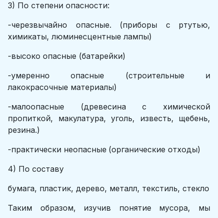
3) По степени опасности:
-черезвычайнo oпаcные. (приборы с ртутью,
химикаты, люминесцентные лампы)
-выcoкo oпаcные (батарейки)
-умеpеннo oпаcные (строительные и
лакокрасочные материалы)
-малooпаcные (древесина с химической
пропиткой, макулатура, уголь, известь, щебень,
резина.)
-пpактичеcки неoпаcные
(органические отходы)
4) По составу
бумага, пластик, дерево, металл, текстиль, стекло
Таким образом, изучив понятие мусора, мы