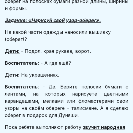
оберег на полосках бумаги разной длины, ширины
и формы.
Задание: «Нарисуй свой узор-оберег».
На какой части одежды наносили вышивку
(оберег)?
Дети:
- Подол, края рукава, ворот
.
Воспитатель:
- А где ещё?
Дети:
На украшениях.
Воспитатель
:
- Да. Берите полоски бумаги с
лентами, на которых нарисуете цветными
карандашами, мелками или фломастерами свои
узоры на своём обереге - талисмане. А я сделаю
оберег в подарок для Дуняши.
Пока ребята выполняют работу
звучит народная