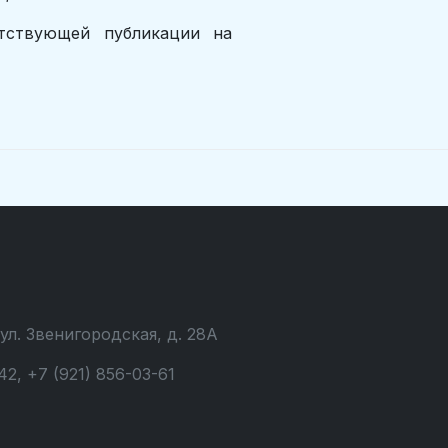
тствующей публикации на
 ул. Звенигородская, д. 28А
42, +7 (921) 856-03-61