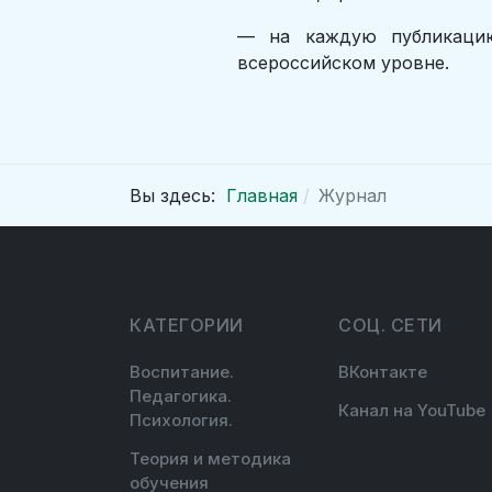
— на каждую публикацию
всероссийском уровне.
Вы здесь:
Главная
Журнал
КАТЕГОРИИ
СОЦ. СЕТИ
Воспитание.
ВКонтакте
Педагогика.
Канал на YouTube
Психология.
Теория и методика
обучения